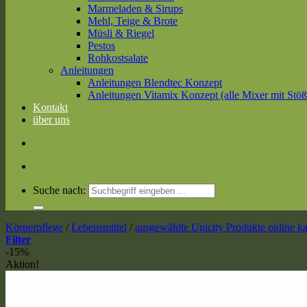
Marmeladen & Sirups
Mehl, Teige & Brote
Müsli & Riegel
Pestos
Rohkostsalate
Anleitungen
Anleitungen Blendtec Konzept
Anleitungen Vitamix Konzept (alle Mixer mit Stöß
Kontakt
über uns
Suche nach:
Körperpflege
/
Lebensmittel
/
ausgewählte Unicity Produkte online k
Filter
-15%
Aktion!