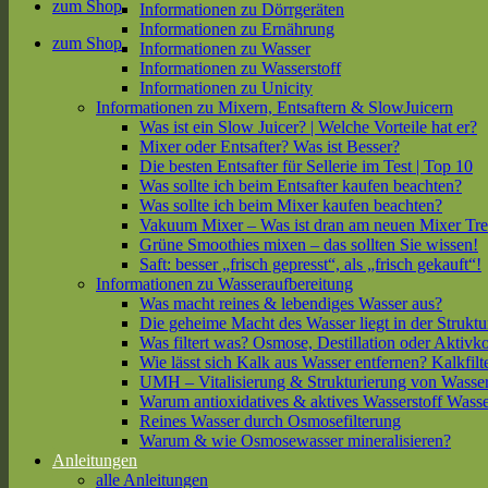
zum Shop
Informationen zu Dörrgeräten
Informationen zu Ernährung
zum Shop
Informationen zu Wasser
Informationen zu Wasserstoff
Informationen zu Unicity
Informationen zu Mixern, Entsaftern & SlowJuicern
Was ist ein Slow Juicer? | Welche Vorteile hat er?
Mixer oder Entsafter? Was ist Besser?
Die besten Entsafter für Sellerie im Test | Top 10
Was sollte ich beim Entsafter kaufen beachten?
Was sollte ich beim Mixer kaufen beachten?
Vakuum Mixer – Was ist dran am neuen Mixer Tr
Grüne Smoothies mixen – das sollten Sie wissen!
Saft: besser „frisch gepresst“, als „frisch gekauft“!
Informationen zu Wasseraufbereitung
Was macht reines & lebendiges Wasser aus?
Die geheime Macht des Wasser liegt in der Struktu
Was filtert was? Osmose, Destillation oder Aktivk
Wie lässt sich Kalk aus Wasser entfernen? Kalkfilt
UMH – Vitalisierung & Strukturierung von Wasse
Warum antioxidatives & aktives Wasserstoff Wasse
Reines Wasser durch Osmosefilterung
Warum & wie Osmosewasser mineralisieren?
Anleitungen
alle Anleitungen