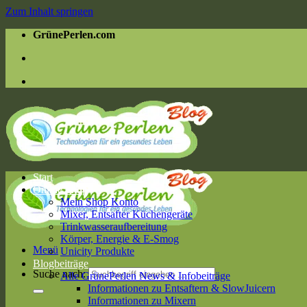
Zum Inhalt springen
GrünePerlen.com
Start
Online Shop
Mein Shop Konto
Mixer, Entsafter Küchengeräte
Trinkwasseraufbereitung
Körper, Energie & E-Smog
Menü
Unicity Produkte
Blogbeiträge
Suche nach:
Alle GrünePerlen News & Infobeiträge
Informationen zu Entsaftern & SlowJuicern
Informationen zu Mixern