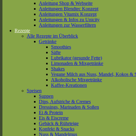
Anleitung Shop & Webseite
Anleitungen Blendtec Konzept
Anleitungen Vitamix Konzept
Anleitungen & Infos zu Unicity
Anleitungen zur Wasserfiltern
Rezepte
Alle Rezepte im Überblick
Getränke
Smoothies
Säfte
Lubrikator (gesunde Fette)
Limonaden & Mixgetränke
Shakes
Vegane Milch aus Nuss, Mandel, Kokos & 
Alkoholische Mixgetränke
Kaffee-Kreationen
Speisen
Suppen
Dips, Aufstriche & Cremes
Dressings, Marinaden & Soßen
Ei & Protein
Eis & Eiscreme
Gebäck & Rührteige
Konfekt & Snacks
Nuss & Mandelmus