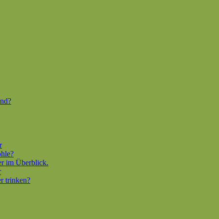
end?
r
ohle?
er im Überblick.
r
r trinken?