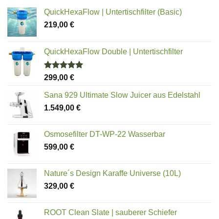
QuickHexaFlow | Untertischfilter (Basic)
219,00
€
QuickHexaFlow Double | Untertischfilter
Bewertet
299,00
€
mit
5.00
von 5
Sana 929 Ultimate Slow Juicer aus Edelstahl
1.549,00
€
Osmosefilter DT-WP-22 Wasserbar
599,00
€
Nature´s Design Karaffe Universe (10L)
329,00
€
ROOT Clean Slate | sauberer Schiefer