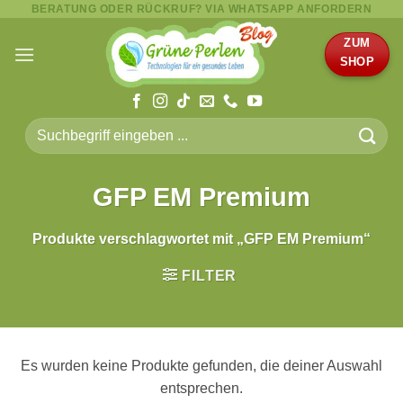
BERATUNG ODER RÜCKRUF? VIA WHATSAPP ANFORDERN
Zum
Inhalt
ZUM
springen
SHOP
Suche
nach:
GFP EM Premium
Produkte verschlagwortet mit „GFP EM Premium“
FILTER
Es wurden keine Produkte gefunden, die deiner Auswahl
entsprechen.