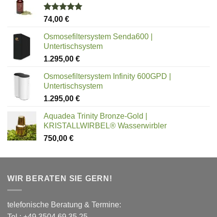
Bewertet
74,00
€
mit
5.00
von 5
Osmosefiltersystem Senda600 |
Untertischsystem
1.295,00
€
Osmosefiltersystem Infinity 600GPD |
Untertischsystem
1.295,00
€
Aquadea Trinity Bronze-Gold |
KRISTALLWIRBEL® Wasserwirbler
750,00
€
WIR BERATEN SIE GERN!
telefonische Beratung & Termine:
Tel.: +49 3504 69 35 25