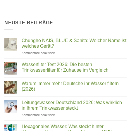
NEUSTE BEITRÄGE
Chungho NAIS, BLUE & Sanita: Welcher Name ist
welches Gerät?
für
Kommentare deaktiviert
Chungho
NAIS,
Wasserfilter Test 2026: Die besten
BLUE
Trinkwasserfilter für Zuhause im Vergleich
&
Keine
Sanita:
Kommentare
Welcher
Warum immer mehr Deutsche ihr Wasser filtern
zu
Wasserfilter
Name
(2026)
Test
ist
2026:
Keine
welches
Die
Kommentare
Leitungswasser Deutschland 2026: Was wirklich
besten
zu
Gerät?
Trinkwasserfilter
Warum
in Ihrem Trinkwasser steckt
für
immer
Zuhause
mehr
für
Kommentare deaktiviert
im
Deutsche
Leitungswasser
Vergleich
ihr
Deutschland
Wasser
Hexagonales Wasser: Was steckt hinter
filtern
2026: