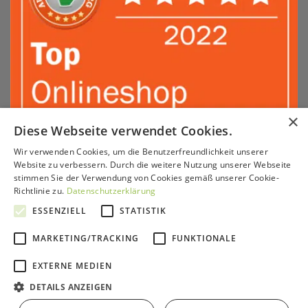
×
Diese Webseite verwendet Cookies.
Wir verwenden Cookies, um die Benutzerfreundlichkeit unserer
Sepa
PayPal
Amazon
Apple
Google
Klarna
Visa
Website zu verbessern. Durch die weitere Nutzung unserer Webseite
Pay
Pay
stimmen Sie der Verwendung von Cookies gemäß unserer Cookie-
MasterCard
American
Sofort
GiroPay
Richtlinie zu.
Datenschutzerklärung
Express
ESSENZIELL
STATISTIK
KONTAKT & BERATUNG
SERVICE
VERSAND & ZAHLUNG
PARTNERPROGRAMM
HÄNDLER
IMPRESSUM
AGB
WIDERRUFSRECHT
DATENSCHUTZ
MARKETING/TRACKING
FUNKTIONALE
Copyright 2026 ©
GrünePerlen GmbH
EXTERNE MEDIEN
DETAILS ANZEIGEN