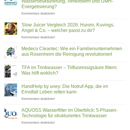
Wasserstrukturierung, Verwirblern und UMH-
(2026)
Was
Energetisierung?
wirklich
für
Kommentare deaktiviert
in
Hexagonales
Ihrem
Wasser:
Trinkwasser
Slow Juicer Vergleich 2026: Hurom, Kuvings,
Was
steckt
Angel & Co. – welcher passt zu dir?
steckt
für
Kommentare deaktiviert
hinter
Slow
Wasserstrukturierung,
Juicer
Verwirblern
Medeco Cleantec: Wie ein Familienunternehmen
Vergleich
und
aus Rosenheim die Reinigung revolutioniert
2026:
UMH-
Keine
Hurom,
Energetisierung?
Kommentare
Kuvings,
TFA im Trinkwasser – Trifluoressigsäure filtern:
zu
Medeco
Angel
Was hilft wirklich?
Cleantec:
&
Wie
Keine
Co.
ein
Kommentare
HandHelp by uney: Die Notruf-App, die im
Familienunternehmen
zu
–
aus
TFA
Ernstfall Leben retten kann
welcher
Rosenheim
im
passt
die
Trinkwasser
für
Kommentare deaktiviert
zu
Reinigung
–
HandHelp
revolutioniert
Trifluoressigsäure
dir?
by
filtern:
AQUOSS Wasserfilter im Überblick: 5-Phasen-
Was
uney:
Technologie für strukturiertes Trinkwasser
hilft
Die
wirklich?
für
Kommentare deaktiviert
Notruf-
AQUOSS
App,