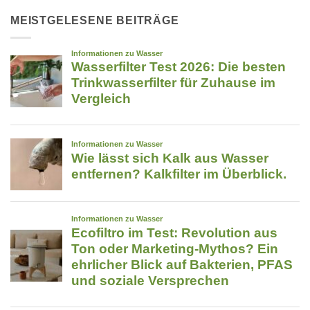
Wasserfilter
die
im
MEISTGELESENE BEITRÄGE
im
Überblick:
Ernstfall
5-
Leben
Phasen-
retten
Technologie
kann
für
strukturiertes
Trinkwasser