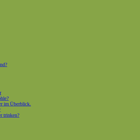
end?
r
ohle?
er im Überblick.
r
r trinken?