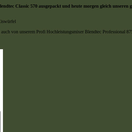
endtec Classic 570 ausgepackt und heute morgen gleich unseren
Eiswürfel
 auch von unserem Profi Hochleistungsmixer Blendtec Professional 87