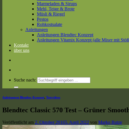
Marmeladen & Sirups
Mehl, Teige & Brote
Müsli & Riegel
Pestos
Rohkostsalate
Anleitungen
Anleitungen Blendtec Konzept
Anleitungen Vitamix Konzept (alle Mixer mit Stöß
Kontakt
über uns
Suche nach:
Anleitungen Blendtec Konzept
,
Testvideos
Blendtec Classic 570 Test – Grüner Smoot
Veröffentlicht am
2. Oktober 2016
5. April 2022
von
Marko Butze