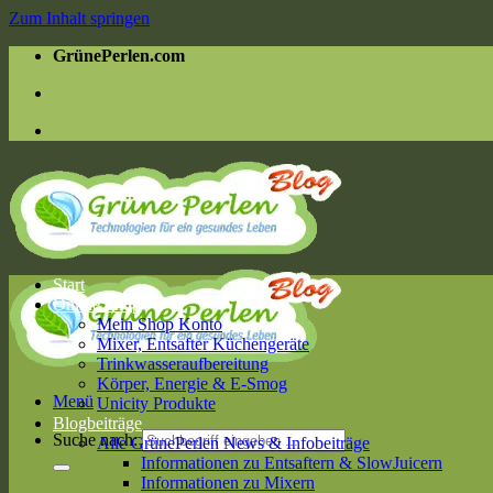
Zum Inhalt springen
GrünePerlen.com
Start
Online Shop
Mein Shop Konto
Mixer, Entsafter Küchengeräte
Trinkwasseraufbereitung
Körper, Energie & E-Smog
Menü
Unicity Produkte
Blogbeiträge
Suche nach:
Alle GrünePerlen News & Infobeiträge
Informationen zu Entsaftern & SlowJuicern
Informationen zu Mixern