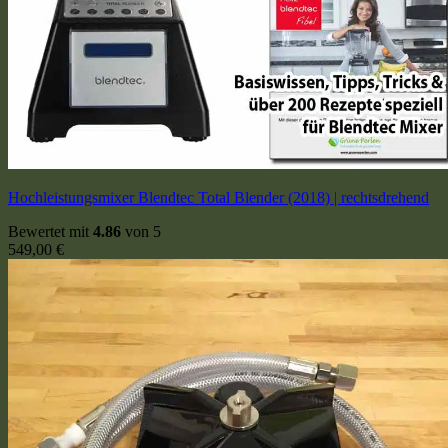
Hochleistungsmixer Blendtec Total Blender (2018) | rechtsdrehend
Bewertet mit
4.86
von 5
549,00
€