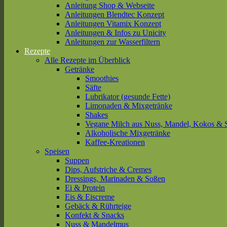
Anleitung Shop & Webseite
Anleitungen Blendtec Konzept
Anleitungen Vitamix Konzept
Anleitungen & Infos zu Unicity
Anleitungen zur Wasserfiltern
Rezepte
Alle Rezepte im Überblick
Getränke
Smoothies
Säfte
Lubrikator (gesunde Fette)
Limonaden & Mixgetränke
Shakes
Vegane Milch aus Nuss, Mandel, Kokos & 
Alkoholische Mixgetränke
Kaffee-Kreationen
Speisen
Suppen
Dips, Aufstriche & Cremes
Dressings, Marinaden & Soßen
Ei & Protein
Eis & Eiscreme
Gebäck & Rührteige
Konfekt & Snacks
Nuss & Mandelmus