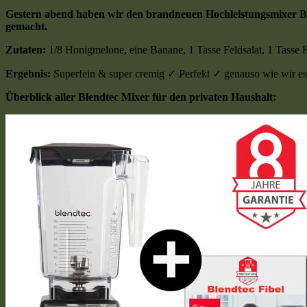
Gestern abend haben wir den brandneuen Hochleistungsmixer Bl
gemacht.
Zutaten:
1/8 Honigmelone, eine Banane, 1 Tasse Feldsalat, 1 Tasse 
Ergebnis:
Superfein & super cremig ✓ Perfekt ✓ genauso wie wir es
Überblick aller Blendtec Mixer für den privaten Haushalt: