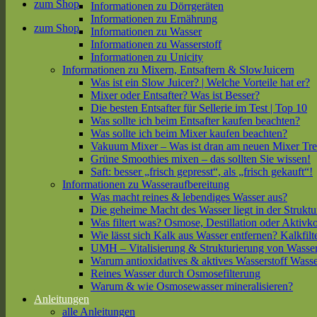
zum Shop
Informationen zu Dörrgeräten
Informationen zu Ernährung
zum Shop
Informationen zu Wasser
Informationen zu Wasserstoff
Informationen zu Unicity
Informationen zu Mixern, Entsaftern & SlowJuicern
Was ist ein Slow Juicer? | Welche Vorteile hat er?
Mixer oder Entsafter? Was ist Besser?
Die besten Entsafter für Sellerie im Test | Top 10
Was sollte ich beim Entsafter kaufen beachten?
Was sollte ich beim Mixer kaufen beachten?
Vakuum Mixer – Was ist dran am neuen Mixer Tr
Grüne Smoothies mixen – das sollten Sie wissen!
Saft: besser „frisch gepresst“, als „frisch gekauft“!
Informationen zu Wasseraufbereitung
Was macht reines & lebendiges Wasser aus?
Die geheime Macht des Wasser liegt in der Struktu
Was filtert was? Osmose, Destillation oder Aktivk
Wie lässt sich Kalk aus Wasser entfernen? Kalkfilt
UMH – Vitalisierung & Strukturierung von Wasse
Warum antioxidatives & aktives Wasserstoff Wasse
Reines Wasser durch Osmosefilterung
Warum & wie Osmosewasser mineralisieren?
Anleitungen
alle Anleitungen