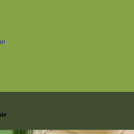
el)
hie