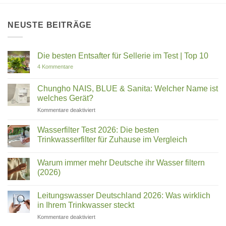
NEUSTE BEITRÄGE
Die besten Entsafter für Sellerie im Test | Top 10
zu
4 Kommentare
Die
besten
Entsafter
Chungho NAIS, BLUE & Sanita: Welcher Name ist
für
welches Gerät?
Sellerie
im
für
Kommentare deaktiviert
Test
Chungho
|
Top
NAIS,
Wasserfilter Test 2026: Die besten
10
BLUE
Trinkwasserfilter für Zuhause im Vergleich
&
Keine
Sanita:
Kommentare
Welcher
Warum immer mehr Deutsche ihr Wasser filtern
zu
Wasserfilter
Name
(2026)
Test
ist
2026:
Keine
welches
Die
Kommentare
Leitungswasser Deutschland 2026: Was wirklich
besten
zu
Gerät?
Trinkwasserfilter
Warum
in Ihrem Trinkwasser steckt
für
immer
Zuhause
mehr
für
Kommentare deaktiviert
im
Deutsche
Leitungswasser