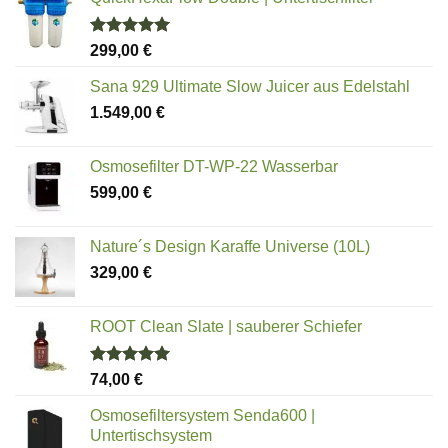
Bewertet
299,00
€
mit
5.00
von 5
Sana 929 Ultimate Slow Juicer aus Edelstahl
1.549,00
€
Osmosefilter DT-WP-22 Wasserbar
599,00
€
Nature´s Design Karaffe Universe (10L)
329,00
€
ROOT Clean Slate | sauberer Schiefer
Bewertet
74,00
€
mit
5.00
von 5
Osmosefiltersystem Senda600 |
Untertischsystem