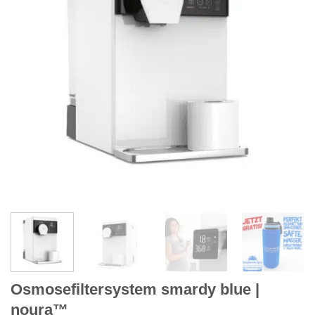
Osmosefiltersystem smardy blue |
noura™