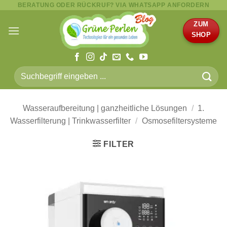
BERATUNG ODER RÜCKRUF? VIA WHATSAPP ANFORDERN
Zum
Inhalt
ZUM
springen
SHOP
Suche
nach:
Wasseraufbereitung | ganzheitliche Lösungen
/
1.
Wasserfilterung | Trinkwasserfilter
/
Osmosefiltersysteme
FILTER