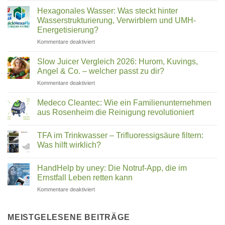
Vergleich
ihr
Deutschland
Wasser
Hexagonales Wasser: Was steckt hinter
filtern
2026:
Wasserstrukturierung, Verwirblern und UMH-
(2026)
Was
Energetisierung?
wirklich
für
Kommentare deaktiviert
in
Hexagonales
Ihrem
Wasser:
Trinkwasser
Slow Juicer Vergleich 2026: Hurom, Kuvings,
Was
steckt
Angel & Co. – welcher passt zu dir?
steckt
für
Kommentare deaktiviert
hinter
Slow
Wasserstrukturierung,
Juicer
Verwirblern
Medeco Cleantec: Wie ein Familienunternehmen
Vergleich
und
aus Rosenheim die Reinigung revolutioniert
2026:
UMH-
Keine
Hurom,
Energetisierung?
Kommentare
Kuvings,
TFA im Trinkwasser – Trifluoressigsäure filtern:
zu
Medeco
Angel
Was hilft wirklich?
Cleantec:
&
Wie
Keine
Co.
ein
Kommentare
HandHelp by uney: Die Notruf-App, die im
Familienunternehmen
zu
–
aus
TFA
Ernstfall Leben retten kann
welcher
Rosenheim
im
passt
die
Trinkwasser
für
Kommentare deaktiviert
zu
Reinigung
–
HandHelp
revolutioniert
Trifluoressigsäure
dir?
by
filtern:
Was
uney:
MEISTGELESENE BEITRÄGE
hilft
Die