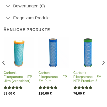
Bewertungen (0)
Frage zum Produkt
ÄHNLICHE PRODUKTE
Carbonit
Carbonit
Carbonit
Filterpatrone – IFP
Filterpatrone – IFP
Filterpatrone – EM-
Ultra (virensicher)
EM Puro
NFP Premium 5
Bewertet
Bewertet
Bewertet
83,00
€
110,00
€
76,00
€
mit
5
von
mit
5
von
mit
5
von
5
5
5