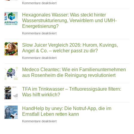
Zuhause
mehr
für
Kommentare deaktiviert
im
Deutsche
Leitungswasser
Vergleich
ihr
Deutschland
Wasser
Hexagonales Wasser: Was steckt hinter
filtern
2026:
Wasserstrukturierung, Verwirblern und UMH-
(2026)
Was
Energetisierung?
wirklich
für
Kommentare deaktiviert
in
Hexagonales
Ihrem
Wasser:
Trinkwasser
Slow Juicer Vergleich 2026: Hurom, Kuvings,
Was
steckt
Angel & Co. – welcher passt zu dir?
steckt
für
Kommentare deaktiviert
hinter
Slow
Wasserstrukturierung,
Juicer
Verwirblern
Medeco Cleantec: Wie ein Familienunternehmen
Vergleich
und
aus Rosenheim die Reinigung revolutioniert
2026:
UMH-
Keine
Hurom,
Energetisierung?
Kommentare
Kuvings,
TFA im Trinkwasser – Trifluoressigsäure filtern:
zu
Medeco
Angel
Was hilft wirklich?
Cleantec:
&
Wie
Keine
Co.
ein
Kommentare
HandHelp by uney: Die Notruf-App, die im
Familienunternehmen
zu
–
aus
TFA
Ernstfall Leben retten kann
welcher
Rosenheim
im
passt
die
Trinkwasser
für
Kommentare deaktiviert
zu
Reinigung
–
HandHelp
revolutioniert
Trifluoressigsäure
dir?
by
filtern: