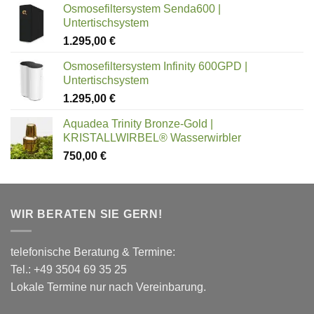
von 5
Osmosefiltersystem Senda600 |
Untertischsystem
1.295,00
€
Osmosefiltersystem Infinity 600GPD |
Untertischsystem
1.295,00
€
Aquadea Trinity Bronze-Gold |
KRISTALLWIRBEL® Wasserwirbler
750,00
€
WIR BERATEN SIE GERN!
telefonische Beratung & Termine:
Tel.: +49 3504 69 35 25
Lokale Termine nur nach Vereinbarung.