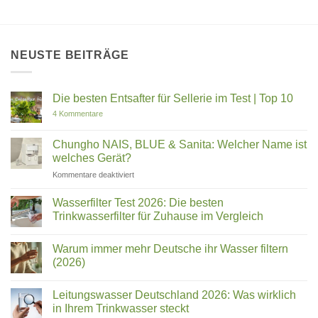
NEUSTE BEITRÄGE
Die besten Entsafter für Sellerie im Test | Top 10
zu
4 Kommentare
Die
besten
Entsafter
Chungho NAIS, BLUE & Sanita: Welcher Name ist
für
welches Gerät?
Sellerie
im
für
Kommentare deaktiviert
Test
Chungho
|
Top
NAIS,
Wasserfilter Test 2026: Die besten
10
BLUE
Trinkwasserfilter für Zuhause im Vergleich
&
Keine
Sanita:
Kommentare
Welcher
Warum immer mehr Deutsche ihr Wasser filtern
zu
Wasserfilter
Name
(2026)
Test
ist
2026:
Keine
welches
Die
Kommentare
Leitungswasser Deutschland 2026: Was wirklich
besten
zu
Gerät?
Trinkwasserfilter
Warum
in Ihrem Trinkwasser steckt
für
immer