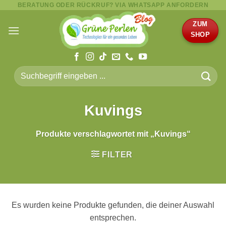
BERATUNG ODER RÜCKRUF? VIA WHATSAPP ANFORDERN
Zum
Inhalt
ZUM
springen
SHOP
Suche
nach:
Kuvings
Produkte verschlagwortet mit „Kuvings“
FILTER
Es wurden keine Produkte gefunden, die deiner Auswahl
entsprechen.