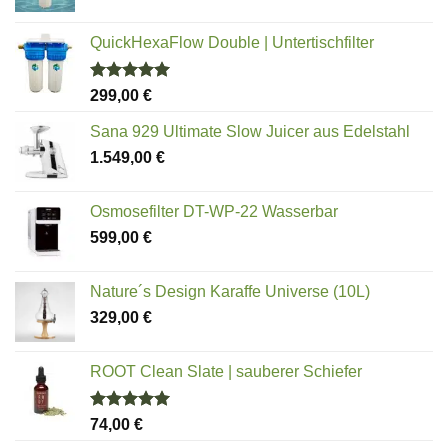
QuickHexaFlow Double | Untertischfilter
Bewertet
299,00
€
mit
5.00
von 5
Sana 929 Ultimate Slow Juicer aus Edelstahl
1.549,00
€
Osmosefilter DT-WP-22 Wasserbar
599,00
€
Nature´s Design Karaffe Universe (10L)
329,00
€
ROOT Clean Slate | sauberer Schiefer
Bewertet
74,00
€
mit
5.00